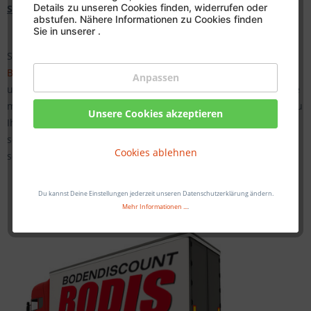
Details zu unseren Cookies finden, widerrufen oder
Selbstabholung:
abstufen. Nähere Informationen zu Cookies finden
Sie in unserer
.
Selbstverständlich können Sie die Ware bei uns in
Bielefeld
,
Bottrop
,
Frechen/Köln
,
Hamm
,
Iserlohn
,
Münster
,
Osnabrück
Anpassen
und
Witten
ohne Probleme kostenlos abholen! Vereinbaren Sie
mit unseren Beratern einen Abholtermin. Bringen Sie uns dazu
Unsere Cookies akzeptieren
Ihre Auftragsbestätigung mit und wir händigen Ihnen diese
sofort aus! Ihr kompetentes BODIS-Team ist Ihnen
Cookies ablehnen
selbstverständlich bei der Beladung behilflich!
Du kannst Deine Einstellungen jederzeit unseren Datenschutzerklärung ändern.
Mehr Informationen ...
.