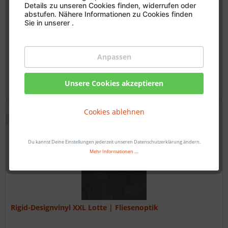
Details zu unseren Cookies finden, widerrufen oder
abstufen. Nähere Informationen zu Cookies finden
Rigid-Designvinyl XXL Hiltrup | Fliesenoptik
Sie in unserer
.
Extrem Robust - BK: 33
Weichmacherfrei
Anpassen
Wasserabweisend
Unsere Cookies akzeptieren
nur 26,00 €
/ qm
Cookies ablehnen
Muster möglich
Du kannst Deine Einstellungen jederzeit unseren Datenschutzerklärung ändern.
Mehr Informationen ...
.
Rigid-Designvinyl XXL Lotte | Fliesenoptik